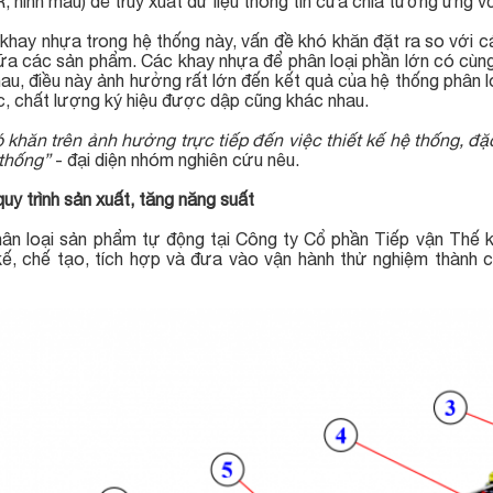
 hình mẫu) để truy xuất dữ liệu thông tin cửa chia tương ứng vớ
 khay nhựa trong hệ thống này, vấn đề khó khăn đặt ra so với 
iữa các sản phẩm. Các khay nhựa để phân loại phần lớn có cùng
au, điều này ảnh hưởng rất lớn đến kết quả của hệ thống phân l
ức, chất lượng ký hiệu được dập cũng khác nhau.
 khăn trên ảnh hưởng trực tiếp đến việc thiết kế hệ thống, đặ
thống”
- đại diện nhóm nghiên cứu nêu.
uy trình sản xuất, tăng năng suất
ân loại sản phẩm tự động tại Công ty Cổ phần Tiếp vận Thế 
 kế, chế tạo, tích hợp và đưa vào vận hành thử nghiệm thành