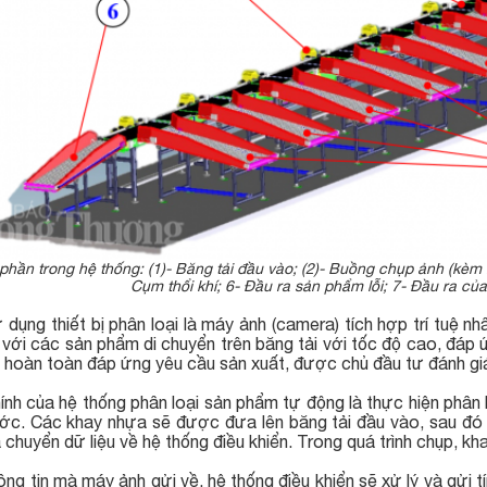
hần trong hệ thống: (1)- Băng tải đầu vào; (2)- Buồng chụp ảnh (kèm m
Cụm thổi khí; 6- Đầu ra sản phẩm lỗi; 7- Đầu ra củ
 dụng thiết bị phân loại là máy ảnh (camera) tích hợp trí tuệ n
i với các sản phẩm di chuyển trên băng tải với tốc độ cao, đáp 
ậy, hoàn toàn đáp ứng yêu cầu sản xuất, được chủ đầu tư đánh gi
ính của hệ thống phân loại sản phẩm tự động là thực hiện phân
ước. Các khay nhựa sẽ được đưa lên băng tải đầu vào, sau đó 
 chuyển dữ liệu về hệ thống điều khiển. Trong quá trình chụp, kh
ng tin mà máy ảnh gửi về, hệ thống điều khiển sẽ xử lý và gửi t