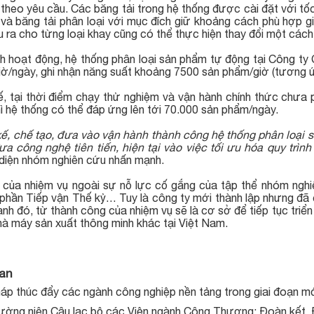
theo yêu cầu. Các băng tải trong hệ thống được cài đặt với tốc
và băng tải phân loại với mục đích giữ khoảng cách phù hợp g
 ra cho từng loại khay cũng có thể thực hiện thay đổi một cách 
nh hoạt động, hệ thống phân loại sản phẩm tự động tại Công ty 
giờ/ngày, ghi nhận năng suất khoảng 7500 sản phẩm/giờ (tương
ế, tại thời điểm chạy thử nghiệm và vận hành chính thức chưa p
hì hệ thống có thể đáp ứng lên tới 70.000 sản phẩm/ngày.
 kế, chế tạo, đưa vào vận hành thành công hệ thống phân loại
a công nghệ tiên tiến, hiện tại vào việc tối ưu hóa quy trìn
 diện nhóm nghiên cứu nhấn mạnh.
của nhiệm vụ ngoài sự nỗ lực cố gắng của tập thể nhóm nghiê
phần Tiếp vận Thế kỷ… Tuy là công ty mới thành lập nhưng đã 
nh đó, từ thành công của nhiệm vụ sẽ là cơ sở để tiếp tục triển
hà máy sản xuất thông minh khác tại Việt Nam.
uan
áp thúc đẩy các ngành công nghiệp nền tảng trong giai đoạn m
hường niên Câu lạc bộ các Viện ngành Công Thương: Đoàn kết, 