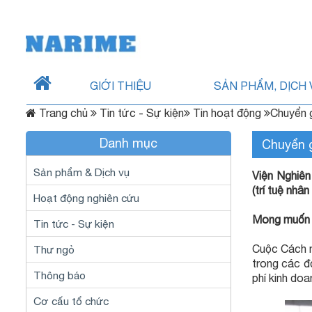
GIỚI THIỆU
SẢN PHẨM, DỊCH 
Trang chủ
Tin tức - Sự kiện
Tin hoạt động
Chuyển g
Danh mục
Chuyển g
Sản phẩm & Dịch vụ
Viện Nghiên
(trí tuệ nhân
Hoạt động nghiên cứu
Mong muốn c
Tin tức - Sự kiện
Cuộc
Cách 
Thư ngỏ
trong các đơ
Thông báo
phí kinh doa
Cơ cấu tổ chức