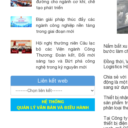
đường cho ngành cơ khí, chế
tạo phát triển
Bàn giải pháp thúc đẩy các
ngành công nghiệp nền tảng
trong giai đoạn mới
Hội nghị thường niên Câu lạc
Nắm bắt xu 
bộ các Viện ngành Công
bước làm ch
Thương: Đoàn kết, Đổi mới
sáng tạo và Bứt phá công
Đồng thời, 
Logistics H
nghệ trong kỷ nguyên mới
Chia sẻ với
Liên kết web
động là một
sang sử dụn
Thiết bị nh
sản phẩm tr
phân loại th
Tại Công ty
thiết bị đi