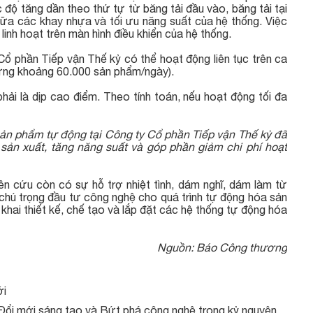
 độ tăng dần theo thứ tự từ băng tải đầu vào, băng tải tại
iữa các khay nhựa và tối ưu năng suất của hệ thống. Việc
linh hoạt trên màn hình điều khiển của hệ thống.
Cổ phần Tiếp vận Thế kỷ có thể hoạt động liên tục trên ca
 ứng khoảng 60.000 sản phẩm/ngày).
hải là dịp cao điểm. Theo tính toán, nếu hoạt động tối đa
 sản phẩm tự động tại Công ty Cổ phần Tiếp vận Thế kỷ đã
h sản xuất, tăng năng suất và góp phần giảm chi phí hoạt
n cứu còn có sự hỗ trợ nhiệt tình, dám nghĩ, dám làm từ
chú trọng đầu tư công nghệ cho quá trình tự động hóa sản
 khai thiết kế, chế tạo và lắp đặt các hệ thống tự động hóa
Nguồn: Báo Công thương
ới
Đổi mới sáng tạo và Bứt phá công nghệ trong kỷ nguyên