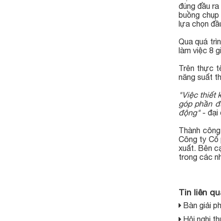
đúng đầu ra 
buồng chụp 
lựa chọn đầu
Qua quá trì
làm việc 8 
Trên thực t
năng suất t
"Việc thiết
góp phần đư
động"
- đại
Thành công 
Công ty Cổ 
xuất. Bên cạ
trong các n
Tin liên q
Bàn giải ph
Hội nghị t